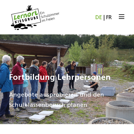
DE
|
FR
Fortbildung Lehrpersonen
Angebote ausprobieren und den
Schulklassenbesuch planen